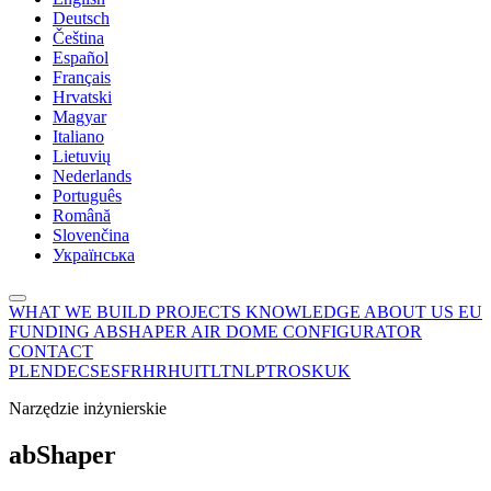
Deutsch
Čeština
Español
Français
Hrvatski
Magyar
Italiano
Lietuvių
Nederlands
Português
Română
Slovenčina
Українська
WHAT WE BUILD
PROJECTS
KNOWLEDGE
ABOUT US
EU
FUNDING
ABSHAPER
AIR DOME CONFIGURATOR
CONTACT
PL
EN
DE
CS
ES
FR
HR
HU
IT
LT
NL
PT
RO
SK
UK
Narzędzie inżynierskie
ab
Shaper