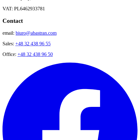
VAT: PL6462933781
Contact
email:
biuro@abastran.com
Sales:
+48 32 438 96 55
Office:
+48 32 438 96 50