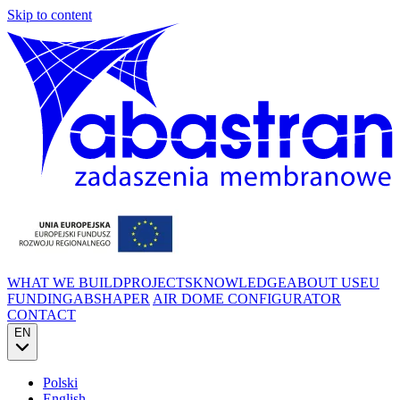
Skip to content
WHAT WE BUILD
PROJECTS
KNOWLEDGE
ABOUT US
EU
FUNDING
ABSHAPER
AIR DOME CONFIGURATOR
CONTACT
EN
Polski
English