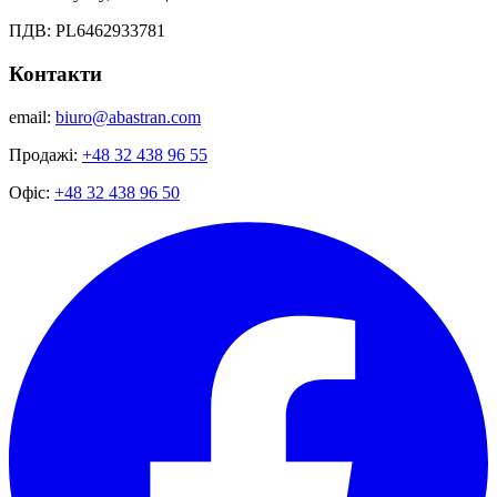
ПДВ: PL6462933781
Контакти
email:
biuro@abastran.com
Продажі:
+48 32 438 96 55
Офіс:
+48 32 438 96 50