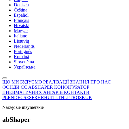
Deutsch
Čeština
Español
Français
Hrvatski
Magyar
Italiano
Lietuvių
Nederlands
Português
Română
Slovenčina
Українська
ЩО МИ БУДУЄМО
РЕАЛІЗАЦІЇ
ЗНАННЯ
ПРО НАС
ФОНДИ ЄС
ABSHAPER
КОНФІГУРАТОР
ПНЕВМАТИЧНИХ АНГАРІВ
КОНТАКТИ
PL
EN
DE
CS
ES
FR
HR
HU
IT
LT
NL
PT
RO
SK
UK
Narzędzie inżynierskie
ab
Shaper