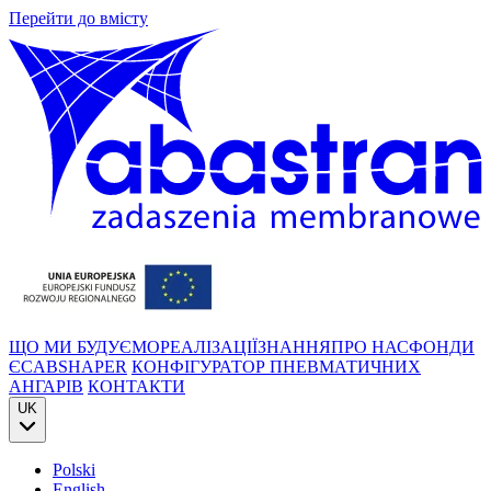
Перейти до вмісту
ЩО МИ БУДУЄМО
РЕАЛІЗАЦІЇ
ЗНАННЯ
ПРО НАС
ФОНДИ
ЄС
ABSHAPER
КОНФІГУРАТОР ПНЕВМАТИЧНИХ
АНГАРІВ
КОНТАКТИ
UK
Polski
English