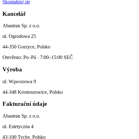
Skontaktuj się
Kancelář
Abastran Sp. z o.o.
ul. Ogrodowa 25
44-350 Gorzyce, Polsko
Otevřeno: Po–Pá · 7:00–15:00 SEČ
Výroba
ul. Wąwozowa 9
44-348 Krostoszowice, Polsko
Fakturační údaje
Abastran Sp. z o.o.
ul. Estetyczna 4
43-100 Tychy, Polsko