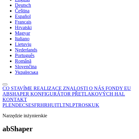
Deutsch
Čeština
Español
Français
Hrvatski
Magyar
Italiano
Lietuvių
Nederlands
Português
Română
Slovenčina
Українська
CO STAVÍME
REALIZACE
ZNALOSTI
O NÁS
FONDY EU
ABSHAPER
KONFIGURÁTOR PŘETLAKOVÝCH HAL
KONTAKT
PL
EN
DE
CS
ES
FR
HR
HU
IT
LT
NL
PT
RO
SK
UK
Narzędzie inżynierskie
ab
Shaper