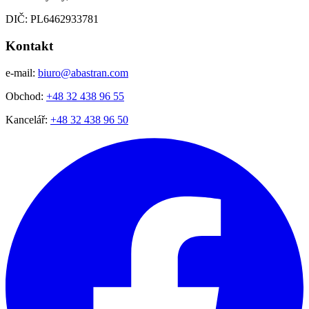
DIČ: PL6462933781
Kontakt
e-mail:
biuro@abastran.com
Obchod:
+48 32 438 96 55
Kancelář:
+48 32 438 96 50