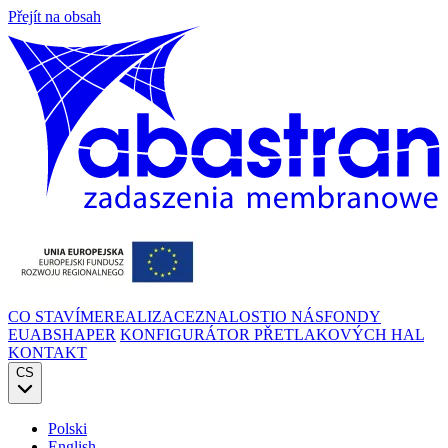
Přejít na obsah
CO STAVÍME
REALIZACE
ZNALOSTI
O NÁS
FONDY
EU
ABSHAPER
KONFIGURÁTOR PŘETLAKOVÝCH HAL
KONTAKT
CS
Polski
English