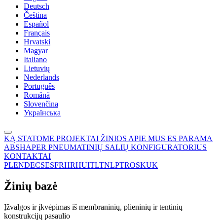
Deutsch
Čeština
Español
Français
Hrvatski
Magyar
Italiano
Lietuvių
Nederlands
Português
Română
Slovenčina
Українська
KĄ STATOME
PROJEKTAI
ŽINIOS
APIE MUS
ES PARAMA
ABSHAPER
PNEUMATINIŲ SALIŲ KONFIGURATORIUS
KONTAKTAI
PL
EN
DE
CS
ES
FR
HR
HU
IT
LT
NL
PT
RO
SK
UK
Žinių bazė
Įžvalgos ir įkvėpimas iš membraninių, plieninių ir tentinių
konstrukcijų pasaulio