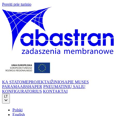
Pereiti prie turinio
KĄ STATOME
PROJEKTAI
ŽINIOS
APIE MUS
ES
PARAMA
ABSHAPER
PNEUMATINIŲ SALIŲ
KONFIGURATORIUS
KONTAKTAI
LT
Polski
English