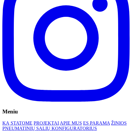
Meniu
KĄ STATOME
PROJEKTAI
APIE MUS
ES PARAMA
ŽINIOS
PNEUMATINIŲ SALIŲ KONFIGURATORIUS