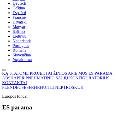
Deutsch
Čeština
Español
Français
Hrvatski
Magyar
Italiano
Lietuvių
Nederlands
Português
Română
Slovenčina
Українська
KĄ STATOME
PROJEKTAI
ŽINIOS
APIE MUS
ES PARAMA
ABSHAPER
PNEUMATINIŲ SALIŲ KONFIGURATORIUS
KONTAKTAI
PL
EN
DE
CS
ES
FR
HR
HU
IT
LT
NL
PT
RO
SK
UK
Europos fondai
ES parama