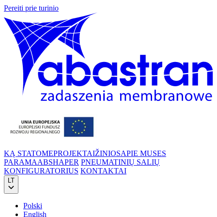
Pereiti prie turinio
KĄ STATOME
PROJEKTAI
ŽINIOS
APIE MUS
ES
PARAMA
ABSHAPER
PNEUMATINIŲ SALIŲ
KONFIGURATORIUS
KONTAKTAI
LT
Polski
English