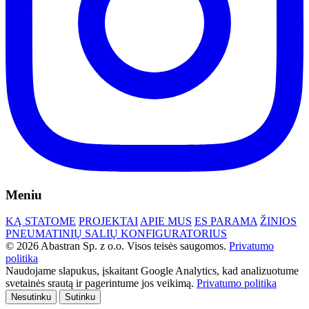
Meniu
KĄ STATOME
PROJEKTAI
APIE MUS
ES PARAMA
ŽINIOS
PNEUMATINIŲ SALIŲ KONFIGURATORIUS
© 2026 Abastran Sp. z o.o. Visos teisės saugomos.
Privatumo
politika
Naudojame slapukus, įskaitant Google Analytics, kad analizuotume
svetainės srautą ir pagerintume jos veikimą.
Privatumo politika
Nesutinku
Sutinku