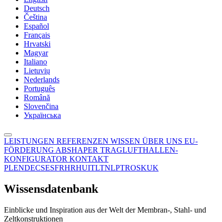
Deutsch
Čeština
Español
Français
Hrvatski
Magyar
Italiano
Lietuvių
Nederlands
Português
Română
Slovenčina
Українська
LEISTUNGEN
REFERENZEN
WISSEN
ÜBER UNS
EU-
FÖRDERUNG
ABSHAPER
TRAGLUFTHALLEN-
KONFIGURATOR
KONTAKT
PL
EN
DE
CS
ES
FR
HR
HU
IT
LT
NL
PT
RO
SK
UK
Wissensdatenbank
Einblicke und Inspiration aus der Welt der Membran-, Stahl- und
Zeltkonstruktionen