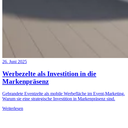
26. Juni 2025
Werbezelte als Investition in die
Markenpräsenz
Gebrandete Eventzelte als mobile Werbefläche im Event-Marketing.
Warum sie eine strategische Investition in Markenpräsenz sind.
Weiterlesen