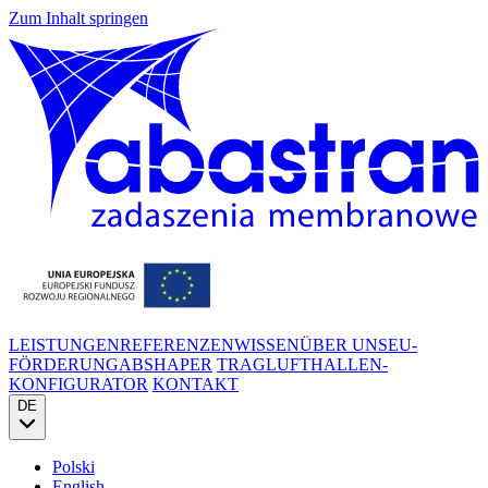
Zum Inhalt springen
LEISTUNGEN
REFERENZEN
WISSEN
ÜBER UNS
EU-
FÖRDERUNG
ABSHAPER
TRAGLUFTHALLEN-
KONFIGURATOR
KONTAKT
DE
Polski
English