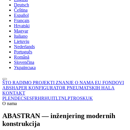
Deutsch
Čeština
Español
Français
Hrvatski
Magyar
Italiano
Lietuvių
Nederlands
Português
Română
Slovenčina
Українська
ŠTO RADIMO
PROJEKTI
ZNANJE
O NAMA
EU FONDOVI
ABSHAPER
KONFIGURATOR PNEUMATSKIH HALA
KONTAKT
PL
EN
DE
CS
ES
FR
HR
HU
IT
LT
NL
PT
RO
SK
UK
O nama
ABASTRAN — inženjering modernih
konstrukcija