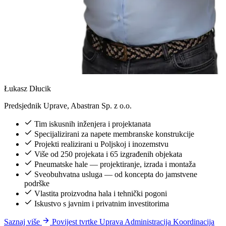
Łukasz Dłucik
Predsjednik Uprave, Abastran Sp. z o.o.
Tim iskusnih inženjera i projektanata
Specijalizirani za napete membranske konstrukcije
Projekti realizirani u Poljskoj i inozemstvu
Više od 250 projekata i 65 izgrađenih objekata
Pneumatske hale — projektiranje, izrada i montaža
Sveobuhvatna usluga — od koncepta do jamstvene
podrške
Vlastita proizvodna hala i tehnički pogoni
Iskustvo s javnim i privatnim investitorima
Saznaj više
Povijest tvrtke
Uprava
Administracija
Koordinacija