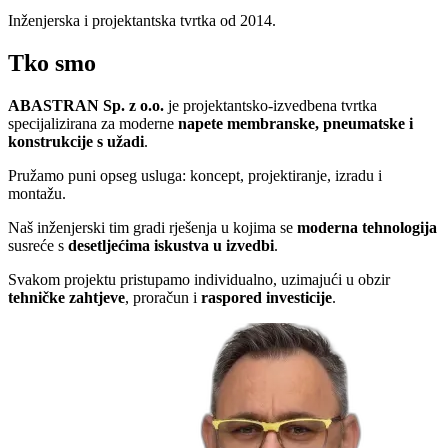
Inženjerska i projektantska tvrtka od 2014.
Tko smo
ABASTRAN Sp. z o.o.
je projektantsko-izvedbena tvrtka
specijalizirana za moderne
napete membranske, pneumatske i
konstrukcije s užadi
.
Pružamo puni opseg usluga: koncept, projektiranje, izradu i
montažu.
Naš inženjerski tim gradi rješenja u kojima se
moderna tehnologija
susreće s
desetljećima iskustva u izvedbi
.
Svakom projektu pristupamo individualno, uzimajući u obzir
tehničke zahtjeve
, proračun i
raspored investicije
.