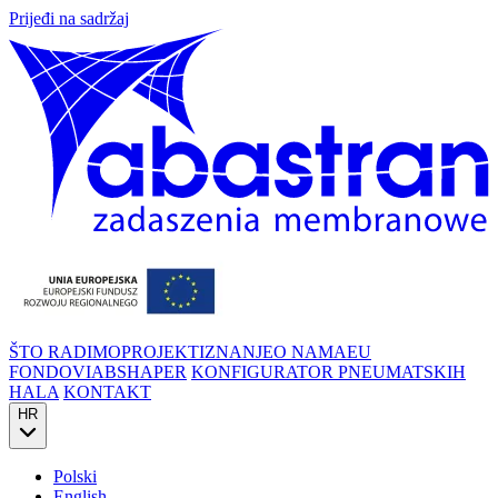
Prijeđi na sadržaj
ŠTO RADIMO
PROJEKTI
ZNANJE
O NAMA
EU
FONDOVI
ABSHAPER
KONFIGURATOR PNEUMATSKIH
HALA
KONTAKT
HR
Polski
English