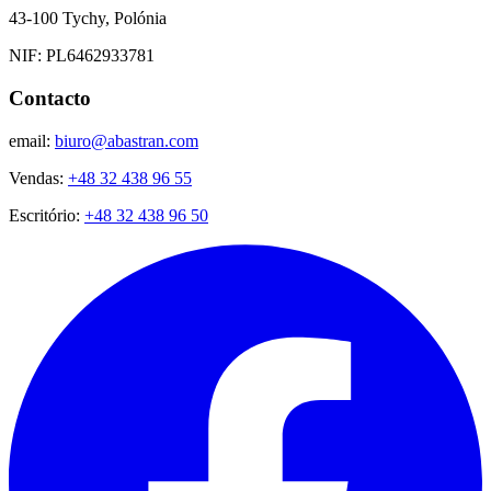
43-100 Tychy, Polónia
NIF: PL6462933781
Contacto
email:
biuro@abastran.com
Vendas:
+48 32 438 96 55
Escritório:
+48 32 438 96 50