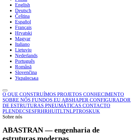
English
Deutsch
Čeština
Español
Français
Hrvatski
Magyar
Italiano
Lietuvių
Nederlands
Português
Română
Slovenčina
Українська
O QUE CONSTRUÍMOS
PROJETOS
CONHECIMENTO
SOBRE NÓS
FUNDOS EU
ABSHAPER
CONFIGURADOR
DE ESTRUTURAS PNEUMÁTICAS
CONTACTO
PL
EN
DE
CS
ES
FR
HR
HU
IT
LT
NL
PT
RO
SK
UK
Sobre nós
ABASTRAN — engenharia de
estruturas modernas