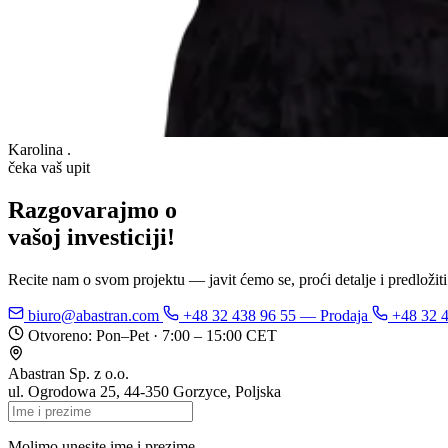
Karolina
.
čeka vaš upit
Razgovarajmo o
vašoj i
Recite nam o svom projektu — javit ćemo se, proći detalje i predložiti
biuro@abastran.com
+48 32 438 96 55
— Prodaja
+48 32 
Otvoreno: Pon–Pet · 7:00 – 15:00 CET
Abastran Sp. z o.o.
ul. Ogrodowa 25, 44-350 Gorzyce, Poljska
Molimo unesite ime i prezime