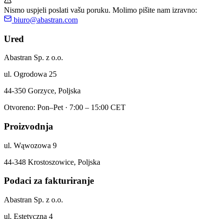
Nismo uspjeli poslati vašu poruku. Molimo pišite nam izravno:
biuro@abastran.com
Ured
Abastran Sp. z o.o.
ul. Ogrodowa 25
44-350 Gorzyce, Poljska
Otvoreno: Pon–Pet · 7:00 – 15:00 CET
Proizvodnja
ul. Wąwozowa 9
44-348 Krostoszowice, Poljska
Podaci za fakturiranje
Abastran Sp. z o.o.
ul. Estetyczna 4