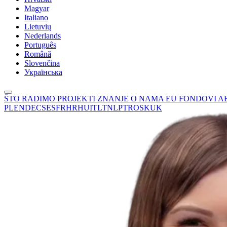
Magyar
Italiano
Lietuvių
Nederlands
Português
Română
Slovenčina
Українська
ŠTO RADIMO
PROJEKTI
ZNANJE
O NAMA
EU FONDOVI
A
PL
EN
DE
CS
ES
FR
HR
HU
IT
LT
NL
PT
RO
SK
UK