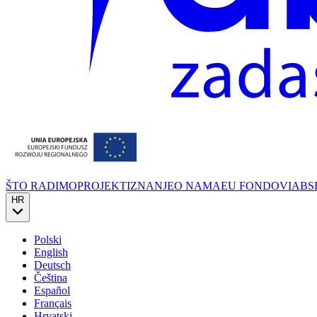
ŠTO RADIMO
PROJEKTI
ZNANJE
O NAMA
EU FONDOVI
ABS
HR
Polski
English
Deutsch
Čeština
Español
Français
Hrvatski