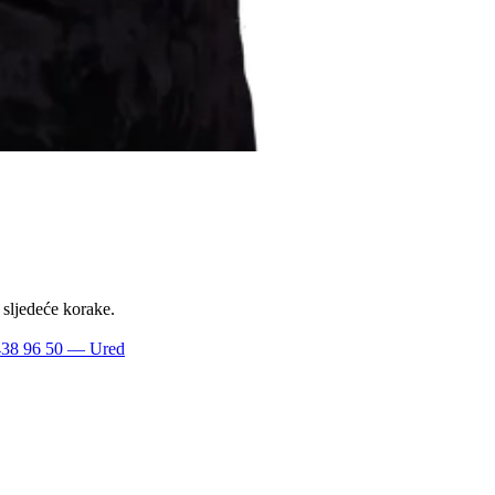
 sljedeće korake.
438 96 50
— Ured