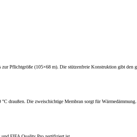
s zur Pflichtgröße (105×68 m). Die stützenfreie Konstruktion gibt den 
20 °C draußen. Die zweischichtige Membran sorgt für Wärmedämmung.
nd FIFA Quality Pro zertifiziert ist.