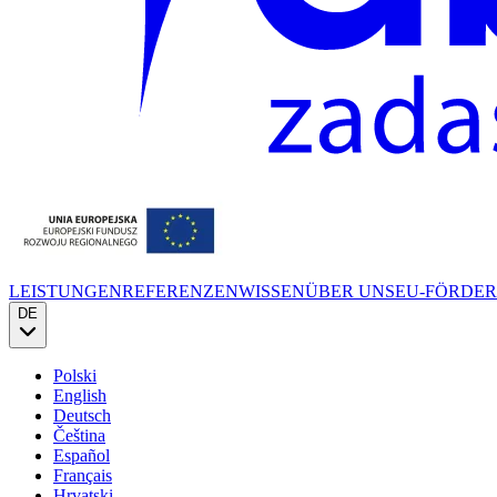
LEISTUNGEN
REFERENZEN
WISSEN
ÜBER UNS
EU-FÖRDE
DE
Polski
English
Deutsch
Čeština
Español
Français
Hrvatski