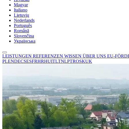
Magyar
Italiano
Lietuvių
Nederlands
Português
Română
Slovenčina
Українська
LEISTUNGEN
REFERENZEN
WISSEN
ÜBER UNS
EU-FÖR
PL
EN
DE
CS
ES
FR
HR
HU
IT
LT
NL
PT
RO
SK
UK