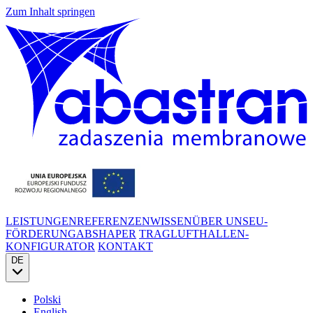
Zum Inhalt springen
LEISTUNGEN
REFERENZEN
WISSEN
ÜBER UNS
EU-
FÖRDERUNG
ABSHAPER
TRAGLUFTHALLEN-
KONFIGURATOR
KONTAKT
DE
Polski
English