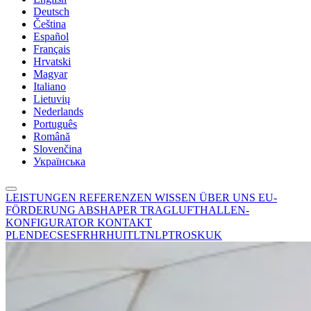
Deutsch
Čeština
Español
Français
Hrvatski
Magyar
Italiano
Lietuvių
Nederlands
Português
Română
Slovenčina
Українська
LEISTUNGEN
REFERENZEN
WISSEN
ÜBER UNS
EU-
FÖRDERUNG
ABSHAPER
TRAGLUFTHALLEN-
KONFIGURATOR
KONTAKT
PL
EN
DE
CS
ES
FR
HR
HU
IT
LT
NL
PT
RO
SK
UK