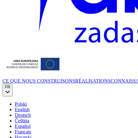
CE QUE NOUS CONSTRUISONS
RÉALISATIONS
CONNAISS
FR
Polski
English
Deutsch
Čeština
Español
Français
Hrvatski