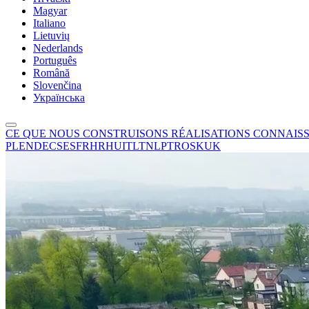
Magyar
Italiano
Lietuvių
Nederlands
Português
Română
Slovenčina
Українська
CE QUE NOUS CONSTRUISONS
RÉALISATIONS
CONNAIS
PL
EN
DE
CS
ES
FR
HR
HU
IT
LT
NL
PT
RO
SK
UK