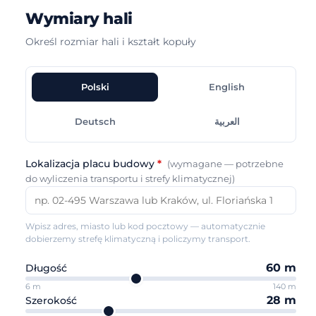
Wymiary hali
Określ rozmiar hali i kształt kopuły
Polski
English
Deutsch
العربية
Lokalizacja placu budowy
*
(wymagane — potrzebne
do wyliczenia transportu i strefy klimatycznej)
Wpisz adres, miasto lub kod pocztowy — automatycznie
dobierzemy strefę klimatyczną i policzymy transport.
60
m
Długość
6
m
140
m
28
m
Szerokość